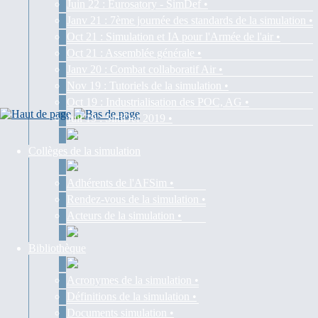
Juin 22 : Eurosatory - SimDef •
Janv 21 : 7ème journée des standards de la simulation •
Oct 21 : Simulation et IA pour l'Armée de l'air •
Oct 21 : Assemblée générale •
Janv 20 : Combat collaboratif Air •
Nov 19 : Tutoriels de la simulation •
Oct 19 : Industrialisation des POC, AG •
Juil 19 : SimDef 2019 •
Collèges de la simulation
Adhérents de l'AFSim •
Rendez-vous de la simulation •
Acteurs de la simulation •
Bibliothèque
Acronymes de la simulation •
Définitions de la simulation •
Documents simulation •