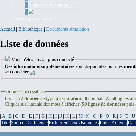
Lettres d'information •
Accès espace membres
Accueil
|
Bibliothèque
|
Documents simulation
Liste de données
Vous n'êtes pas ou plus connecté
Des
informations supplémentaires
sont disponibles pour les
membr
se connecter
.
Données accessibles
Il y a :
72 donnée
de type
presentation
;
0
d'initiale
Z
,
50
lignes aff
Cliquer sur l'initiale des mots à afficher (
50 lignes de données
) puis
|
A
|
B
|
C
|
D
|
E
|
F
|
G
|
H
|
I
|
J
|
K
|
L
|
M
|
N
|
O
|
P
|
Q
|
R
|
S
|
T
|
U
Titre
Source
Conférence
Fichier
Secteurs
Branches
Pôles
Auteurs
Dat