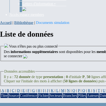
Lettres d'information •
Accès espace membres
Accueil
|
Bibliothèque
|
Documents simulation
Liste de données
Vous n'êtes pas ou plus connecté
Des
informations supplémentaires
sont disponibles pour les
membr
se connecter
.
Données accessibles
Il y a :
72 donnée
de type
presentation
;
0
d'initiale
P
,
50
lignes aff
Cliquer sur l'initiale des mots à afficher (
50 lignes de données
) puis
|
A
|
B
|
C
|
D
|
E
|
F
|
G
|
H
|
I
|
J
|
K
|
L
|
M
|
N
|
O
|
P
|
Q
|
R
|
S
|
T
|
U
Titre
Source
Conférence
Fichier
Secteurs
Branches
Pôles
Auteurs
Dat