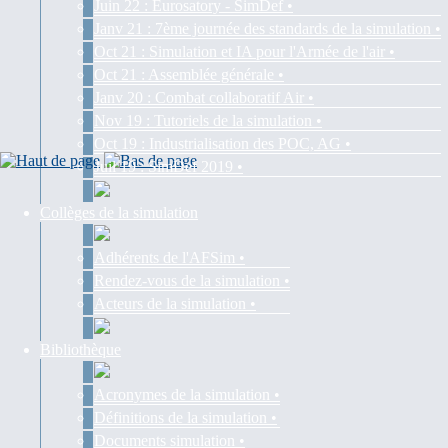
Juin 22 : Eurosatory - SimDef •
Janv 21 : 7ème journée des standards de la simulation •
Oct 21 : Simulation et IA pour l'Armée de l'air •
Oct 21 : Assemblée générale •
Janv 20 : Combat collaboratif Air •
Nov 19 : Tutoriels de la simulation •
Oct 19 : Industrialisation des POC, AG •
Juil 19 : SimDef 2019 •
Collèges de la simulation
Adhérents de l'AFSim •
Rendez-vous de la simulation •
Acteurs de la simulation •
Bibliothèque
Acronymes de la simulation •
Définitions de la simulation •
Documents simulation •