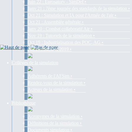
Juin 22 : Eurosatory - SimDef •
Janv 21 : 7ème journée des standards de la simulation •
Oct 21 : Simulation et IA pour l'Armée de l'air •
Oct 21 : Assemblée générale •
Janv 20 : Combat collaboratif Air •
Nov 19 : Tutoriels de la simulation •
Oct 19 : Industrialisation des POC, AG •
Juil 19 : SimDef 2019 •
Collèges de la simulation
Adhérents de l'AFSim •
Rendez-vous de la simulation •
Acteurs de la simulation •
Bibliothèque
Acronymes de la simulation •
Définitions de la simulation •
Documents simulation •