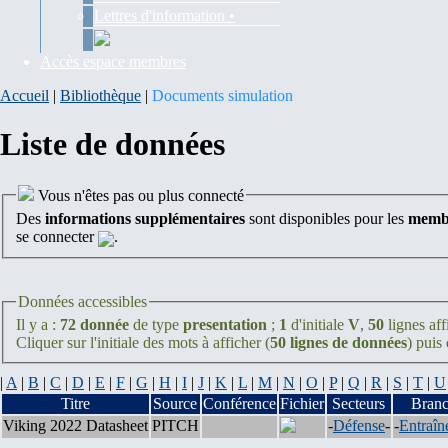
Lettres d'information •
Accès espace membres
Accueil
|
Bibliothèque
|
Documents simulation
Liste de données
Vous n'êtes pas ou plus connecté
Des
informations supplémentaires
sont disponibles pour les
membr
se connecter
.
Données accessibles
Il y a :
72 donnée
de type
presentation
;
1
d'initiale
V
,
50
lignes aff
Cliquer sur l'initiale des mots à afficher (
50 lignes de données
) puis
|
A
|
B
|
C
|
D
|
E
|
F
|
G
|
H
|
I
|
J
|
K
|
L
|
M
|
N
|
O
|
P
|
Q
|
R
|
S
|
T
|
U
Titre
Source
Conférence
Fichier
Secteurs
Bran
Viking 2022 Datasheet
PITCH
-
Défense
-
-
Entraîn