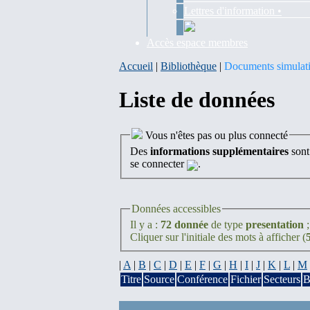
Lettres d'information •
Accès espace membres
Accueil
|
Bibliothèque
|
Documents simulat
Liste de données
Vous n'êtes pas ou plus connecté
Des
informations supplémentaires
sont
se connecter
.
Données accessibles
Il y a :
72 donnée
de type
presentation
Cliquer sur l'initiale des mots à afficher (
|
A
|
B
|
C
|
D
|
E
|
F
|
G
|
H
|
I
|
J
|
K
|
L
|
M
Titre
Source
Conférence
Fichier
Secteurs
B