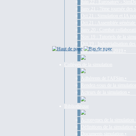
Juin 22 : Eurosatory - SimDe
Janv 21 : 7ème journée des s
Oct 21 : Simulation et IA pou
Oct 21 : Assemblée générale
Janv 20 : Combat collaborati
Nov 19 : Tutoriels de la simu
Oct 19 : Industrialisation d
Juil 19 : SimDef 2019 •
Collèges de la simulation
Adhérents de l'AFSim •
Rendez-vous de la simulatio
Acteurs de la simulation •
Bibliothèque
Acronymes de la simulation 
Définitions de la simulation 
Documents simulation •