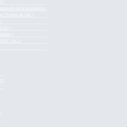
f •
tandards de la simulation •
r l'Armée de l'air •
 •
f Air •
lation •
es POC, AG •
n •
•
•