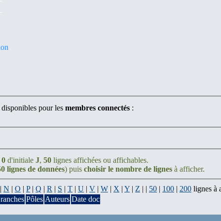
ion
 disponibles pour les
membres connectés
:
;
0
d'initiale
J
,
50
lignes affichées ou affichables.
50 lignes de données
) puis
choisir le nombre de lignes
à afficher.
|
N
|
O
|
P
|
Q
|
R
|
S
|
T
|
U
|
V
|
W
|
X
|
Y
|
Z
| |
50
|
100
|
200
lignes à 
ranches
Pôles
Auteurs
Date doc