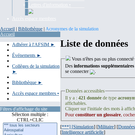
Lettres d'information •
Accès espace membres
Accueil
|
Bibliothèque
|
Acronymes de la simulation
Accueil
Liste de données
Adhérer à l'AFSIM ►
Événements ►
Vous n'êtes pas ou plus connecté
Des
informations supplémentaires
Collèges de la simulation
se connecter
.
►
Bibliothèque ►
Données accessibles
Accès espace membres •
Il y a :
421 donnée
de type
acrony
affichables.
Cliquer sur l'initiale des mots à affich
Filtres d'affichage du site
Sélection multiple :
Pour
constituer un glossaire
, coche
CTRL+CLIC
[
***] [
Simulation
] [
Militaire
] [
Données
[
Intelligence artificielle
]