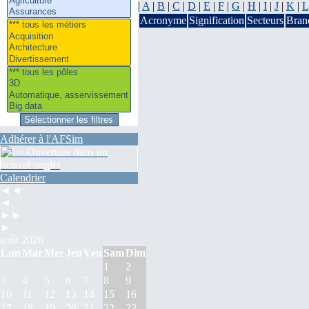
|
A
|
B
|
C
|
D
|
E
|
F
|
G
|
H
|
I
|
J
|
K
|
L
Acronyme
Signification
Secteurs
Bran
Adhérer à l'AFSim
Calendrier
◄◄
◄
►►
►
août 2026
Lun
Mar
Mer
Jeu
Ven
Sam
Dim
1
2
3
4
5
6
7
8
9
10
11
12
13
14
15
16
17
18
19
20
21
22
23