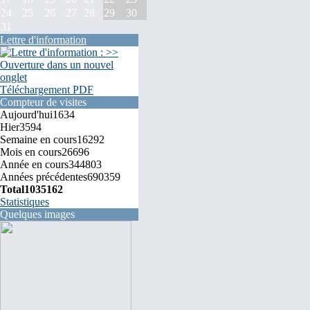
24
25
26
27
28
29
30
31
Lettre d'information
Téléchargement PDF
Compteur de visites
Aujourd'hui
1634
Hier
3594
Semaine en cours
16292
Mois en cours
26696
Année en cours
344803
Années précédentes
690359
Total
1035162
Statistiques
Quelques images