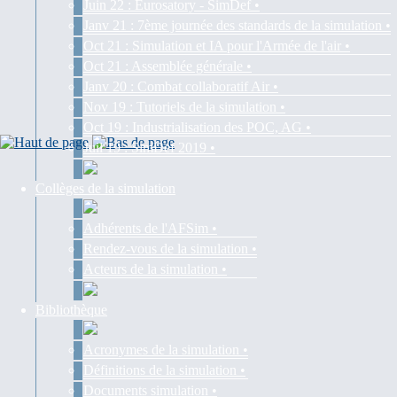
Juin 22 : Eurosatory - SimDef •
Janv 21 : 7ème journée des standards de la simulation •
Oct 21 : Simulation et IA pour l'Armée de l'air •
Oct 21 : Assemblée générale •
Janv 20 : Combat collaboratif Air •
Nov 19 : Tutoriels de la simulation •
Oct 19 : Industrialisation des POC, AG •
Juil 19 : SimDef 2019 •
Collèges de la simulation
Adhérents de l'AFSim •
Rendez-vous de la simulation •
Acteurs de la simulation •
Bibliothèque
Acronymes de la simulation •
Définitions de la simulation •
Documents simulation •