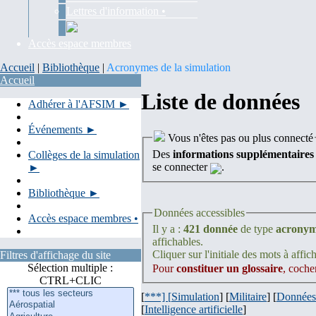
Lettres d'information •
Accès espace membres
Accueil
|
Bibliothèque
|
Acronymes de la simulation
Accueil
Liste de données
Adhérer à l'AFSIM ►
Événements ►
Vous n'êtes pas ou plus connecté
Des
informations supplémentaires
Collèges de la simulation
se connecter
.
►
Bibliothèque ►
Données accessibles
Accès espace membres •
Il y a :
421 donnée
de type
acrony
affichables.
Cliquer sur l'initiale des mots à affich
Filtres d'affichage du site
Sélection multiple :
Pour
constituer un glossaire
, coche
CTRL+CLIC
[
***] [
Simulation
] [
Militaire
] [
Données
[
Intelligence artificielle
]