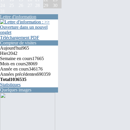
24
25
26
27
28
29
30
31
Lettre d'information
Téléchargement PDF
Compteur de visites
Aujourd'hui
965
Hier
2042
Semaine en cours
17665
Mois en cours
28069
Année en cours
346176
Années précédentes
690359
Total
1036535
Statistiques
Quelques images