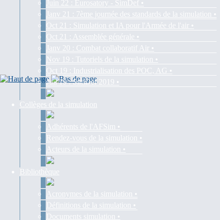
Juin 22 : Eurosatory - SimDef •
Janv 21 : 7ème journée des standards de la simulation •
Oct 21 : Simulation et IA pour l'Armée de l'air •
Oct 21 : Assemblée générale •
Janv 20 : Combat collaboratif Air •
Nov 19 : Tutoriels de la simulation •
Oct 19 : Industrialisation des POC, AG •
Juil 19 : SimDef 2019 •
Collèges de la simulation
Adhérents de l'AFSim •
Rendez-vous de la simulation •
Acteurs de la simulation •
Bibliothèque
Acronymes de la simulation •
Définitions de la simulation •
Documents simulation •