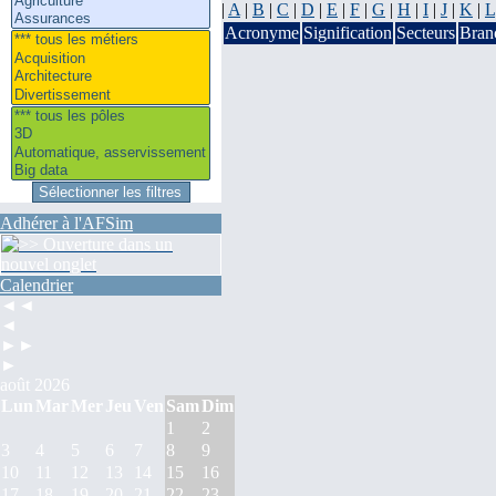
|
A
|
B
|
C
|
D
|
E
|
F
|
G
|
H
|
I
|
J
|
K
|
L
Acronyme
Signification
Secteurs
Bran
Adhérer à l'AFSim
Calendrier
◄◄
◄
►►
►
août 2026
Lun
Mar
Mer
Jeu
Ven
Sam
Dim
1
2
3
4
5
6
7
8
9
10
11
12
13
14
15
16
17
18
19
20
21
22
23