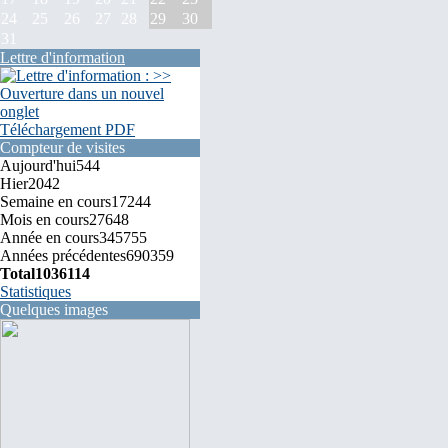
24
25
26
27
28
29
30
31
Lettre d'information
Téléchargement PDF
Compteur de visites
Aujourd'hui
544
Hier
2042
Semaine en cours
17244
Mois en cours
27648
Année en cours
345755
Années précédentes
690359
Total
1036114
Statistiques
Quelques images