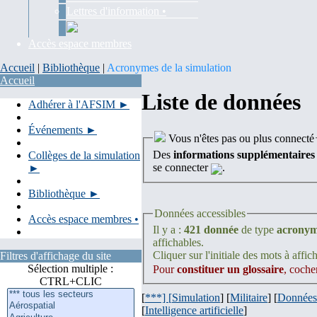
Lettres d'information •
Accès espace membres
Accueil
|
Bibliothèque
|
Acronymes de la simulation
Accueil
Liste de données
Adhérer à l'AFSIM ►
Événements ►
Vous n'êtes pas ou plus connecté
Des
informations supplémentaires
Collèges de la simulation
se connecter
.
►
Bibliothèque ►
Données accessibles
Accès espace membres •
Il y a :
421 donnée
de type
acrony
affichables.
Cliquer sur l'initiale des mots à affich
Filtres d'affichage du site
Sélection multiple :
Pour
constituer un glossaire
, coche
CTRL+CLIC
[
***] [
Simulation
] [
Militaire
] [
Données
[
Intelligence artificielle
]