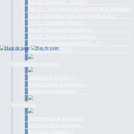
Juin 22 : Eurosatory - SimDef •
Janv 21 : 7ème journée des standards de la simulation •
Oct 21 : Simulation et IA pour l'Armée de l'air •
Oct 21 : Assemblée générale •
Janv 20 : Combat collaboratif Air •
Nov 19 : Tutoriels de la simulation •
Oct 19 : Industrialisation des POC, AG •
Juil 19 : SimDef 2019 •
Collèges de la simulation
Adhérents de l'AFSim •
Rendez-vous de la simulation •
Acteurs de la simulation •
Bibliothèque
Acronymes de la simulation •
Définitions de la simulation •
Documents simulation •