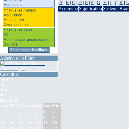
|
A
|
B
|
C
|
D
|
E
|
F
|
G
|
H
|
I
|
J
|
K
|
L
Acronyme
Signification
Secteurs
Bran
Adhérer à l'AFSim
Calendrier
◄◄
◄
►►
►
août 2026
Lun
Mar
Mer
Jeu
Ven
Sam
Dim
1
2
3
4
5
6
7
8
9
10
11
12
13
14
15
16
17
18
19
20
21
22
23