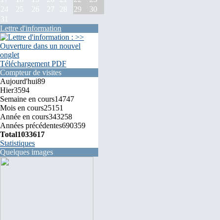
24
25
26
27
28
29
30
31
Lettre d'information
Téléchargement PDF
Compteur de visites
Aujourd'hui
89
Hier
3594
Semaine en cours
14747
Mois en cours
25151
Année en cours
343258
Années précédentes
690359
Total
1033617
Statistiques
Quelques images