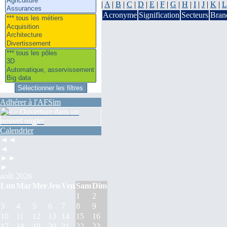
|
A
|
B
|
C
|
D
|
E
|
F
|
G
|
H
|
I
|
J
|
K
|
L
Acronyme
Signification
Secteurs
Bran
Adhérer à l'AFSim
Calendrier
◄◄
◄
►►
►
août 2026
Lun
Mar
Mer
Jeu
Ven
Sam
Dim
1
2
3
4
5
6
7
8
9
10
11
12
13
14
15
16
17
18
19
20
21
22
23