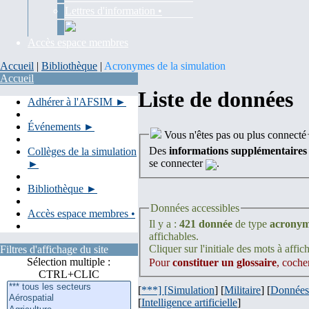
Lettres d'information •
Accès espace membres
Accueil
|
Bibliothèque
|
Acronymes de la simulation
Accueil
Liste de données
Adhérer à l'AFSIM ►
Événements ►
Vous n'êtes pas ou plus connecté
Des
informations supplémentaires
Collèges de la simulation
se connecter
.
►
Bibliothèque ►
Données accessibles
Accès espace membres •
Il y a :
421 donnée
de type
acrony
affichables.
Cliquer sur l'initiale des mots à affich
Filtres d'affichage du site
Sélection multiple :
Pour
constituer un glossaire
, coche
CTRL+CLIC
[
***] [
Simulation
] [
Militaire
] [
Données
[
Intelligence artificielle
]