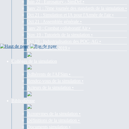
Juin 22 : Eurosatory - SimDef •
Janv 21 : 7ème journée des standards de la simulation •
Oct 21 : Simulation et IA pour l'Armée de l'air •
Oct 21 : Assemblée générale •
Janv 20 : Combat collaboratif Air •
Nov 19 : Tutoriels de la simulation •
Oct 19 : Industrialisation des POC, AG •
Juil 19 : SimDef 2019 •
Collèges de la simulation
Adhérents de l'AFSim •
Rendez-vous de la simulation •
Acteurs de la simulation •
Bibliothèque
Acronymes de la simulation •
Définitions de la simulation •
Documents simulation •