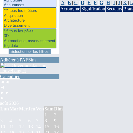
|
A
|
B
|
C
|
D
|
E
|
F
|
G
|
H
|
I
|
J
|
K
|
L
Acronyme
Signification
Secteurs
Bran
Adhérer à l'AFSim
Calendrier
◄◄
◄
►►
►
août 2026
Lun
Mar
Mer
Jeu
Ven
Sam
Dim
1
2
3
4
5
6
7
8
9
10
11
12
13
14
15
16
17
18
19
20
21
22
23