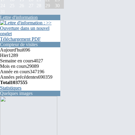
24
25
26
27
28
29
30
31
Lettre d'information
Téléchargement PDF
Compteur de visites
Aujourd'hui
696
Hier
1289
Semaine en cours
4027
Mois en cours
29089
Année en cours
347196
Années précédentes
690359
Total
1037555
Statistiques
Quelques images