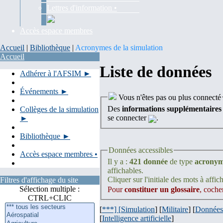
Lettres d'information •
Accès espace membres
Accueil
|
Bibliothèque
|
Acronymes de la simulation
Accueil
Liste de données
Adhérer à l'AFSIM ►
Événements ►
Vous n'êtes pas ou plus connecté
Des
informations supplémentaires
Collèges de la simulation
se connecter
.
►
Bibliothèque ►
Données accessibles
Accès espace membres •
Il y a :
421 donnée
de type
acrony
affichables.
Cliquer sur l'initiale des mots à affich
Filtres d'affichage du site
Sélection multiple :
Pour
constituer un glossaire
, coche
CTRL+CLIC
[
***] [
Simulation
] [
Militaire
] [
Données
[
Intelligence artificielle
]