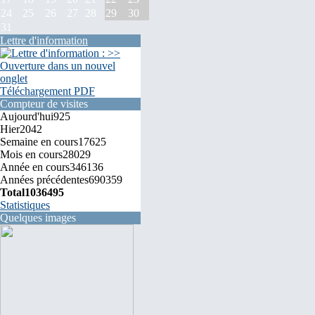
24
25
26
27
28
29
30
31
Lettre d'information
Téléchargement PDF
Compteur de visites
Aujourd'hui
925
Hier
2042
Semaine en cours
17625
Mois en cours
28029
Année en cours
346136
Années précédentes
690359
Total
1036495
Statistiques
Quelques images