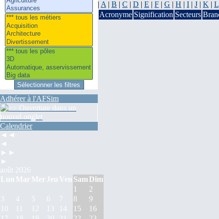
|
A
|
B
|
C
|
D
|
E
|
F
|
G
|
H
|
I
|
J
|
K
|
L
Acronyme
Signification
Secteurs
Bran
Adhérer à l'AFSim
Calendrier
◄◄
◄
►►
►
août 2026
Lun
Mar
Mer
Jeu
Ven
Sam
Dim
1
2
3
4
5
6
7
8
9
10
11
12
13
14
15
16
17
18
19
20
21
22
23