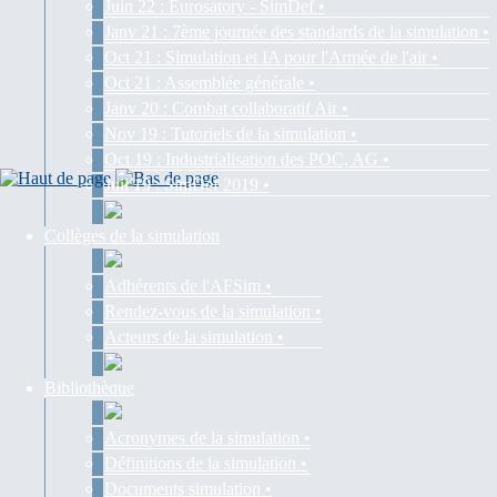
Juin 22 : Eurosatory - SimDef •
Janv 21 : 7ème journée des standards de la simulation •
Oct 21 : Simulation et IA pour l'Armée de l'air •
Oct 21 : Assemblée générale •
Janv 20 : Combat collaboratif Air •
Nov 19 : Tutoriels de la simulation •
Oct 19 : Industrialisation des POC, AG •
Juil 19 : SimDef 2019 •
Collèges de la simulation
Adhérents de l'AFSim •
Rendez-vous de la simulation •
Acteurs de la simulation •
Bibliothèque
Acronymes de la simulation •
Définitions de la simulation •
Documents simulation •