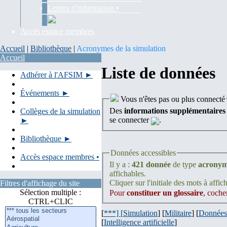
Lettres d'information •
Accès espace membres
Accueil
|
Bibliothèque
|
Acronymes de la simulation
Accueil
Liste de données
Adhérer à l'AFSIM ►
Événements ►
Vous n'êtes pas ou plus connecté
Des
informations supplémentaires
Collèges de la simulation
se connecter
.
►
Bibliothèque ►
Données accessibles
Accès espace membres •
Il y a :
421 donnée
de type
acrony
affichables.
Cliquer sur l'initiale des mots à affich
Filtres d'affichage du site
Sélection multiple :
Pour
constituer un glossaire
, coche
CTRL+CLIC
[
***] [
Simulation
] [
Militaire
] [
Données
[
Intelligence artificielle
]