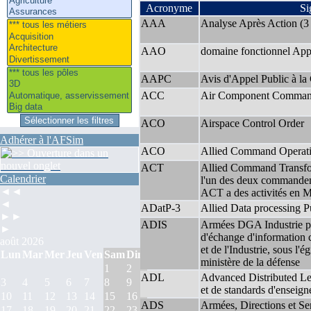
Acronyme
Si
AAA
Analyse Après Action (3
AAO
domaine fonctionnel App
AAPC
Avis d'Appel Public à la
ACC
Air Component Comma
ACO
Airspace Control Order
Adhérer à l'AFSim
ACO
Allied Command Operati
ACT
Allied Command Transfo
Calendrier
l'un des deux commandem
◄◄
ACT a des activités en 
◄
ADatP-3
Allied Data processing P
►►
ADIS
Armées DGA Industrie po
►
d'échange d'informatio
août 2026
et de l'Industrie, sous l
Lun
Mar
Mer
Jeu
Ven
Sam
Dim
ministère de la défense
1
2
ADL
Advanced Distributed Le
3
4
5
6
7
8
9
et de standards d'enseign
10
11
12
13
14
15
16
ADS
Armées, Directions et Se
17
18
19
20
21
22
23