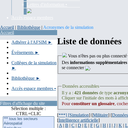
Lettres d'information •
Accès espace membres
Accueil
|
Bibliothèque
|
Acronymes de la simulation
Accueil
Liste de données
Adhérer à l'AFSIM ►
Événements ►
Vous n'êtes pas ou plus connecté
Des
informations supplémentaires
Collèges de la simulation
se connecter
.
►
Bibliothèque ►
Données accessibles
Accès espace membres •
Il y a :
421 données
de type
acrony
Cliquer sur l'initiale des mots à affich
Filtres d'affichage du site
Pour
constituer un glossaire
, coche
Sélection multiple :
CTRL+CLIC
[
***] [
Simulation
] [
Militaire
] [
Données
[
Intelligence artificielle
]
|
A
|
B
|
C
|
D
|
E
|
F
|
G
|
H
|
I
|
J
|
K
|
L