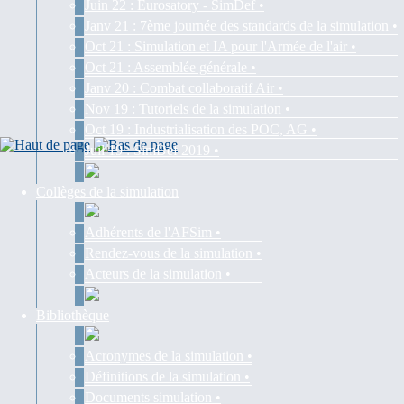
Juin 22 : Eurosatory - SimDef •
Janv 21 : 7ème journée des standards de la simulation •
Oct 21 : Simulation et IA pour l'Armée de l'air •
Oct 21 : Assemblée générale •
Janv 20 : Combat collaboratif Air •
Nov 19 : Tutoriels de la simulation •
Oct 19 : Industrialisation des POC, AG •
Juil 19 : SimDef 2019 •
Collèges de la simulation
Adhérents de l'AFSim •
Rendez-vous de la simulation •
Acteurs de la simulation •
Bibliothèque
Acronymes de la simulation •
Définitions de la simulation •
Documents simulation •