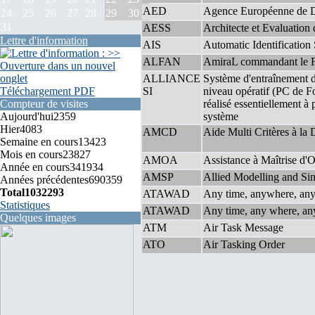
AED
Agence Européenne de D
24
25
26
27
28
29
30
31
AESS
Architecte et Evaluation
Lettre d'information
AIS
Automatic Identification
ALFAN
AmiraL commandant le F
ALLIANCE
Système d'entraînement 
Téléchargement PDF
SI
niveau opératif (PC de F
Compteur de visites
réalisé essentiellement 
Aujourd'hui
2359
système
Hier
4083
AMCD
Aide Multi Critères à la 
Semaine en cours
13423
Mois en cours
23827
AMOA
Assistance à Maîtrise d'
Année en cours
341934
AMSP
Allied Modelling and Sim
Années précédentes
690359
Total
1032293
ATAWAD
Any time, anywhere, any
Statistiques
ATAWAD
Any time, any where, an
Quelques images
ATM
Air Task Message
ATO
Air Tasking Order