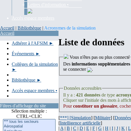
Lettres d'information •
Accès espace membres
Accueil
|
Bibliothèque
|
Acronymes de la simulation
Accueil
Liste de données
Adhérer à l'AFSIM ►
Événements ►
Vous n'êtes pas ou plus connecté
Des
informations supplémentaires
Collèges de la simulation
se connecter
.
►
Bibliothèque ►
Données accessibles
Accès espace membres •
Il y a :
421 données
de type
acrony
Cliquer sur l'initiale des mots à affich
Filtres d'affichage du site
Pour
constituer un glossaire
, coche
Sélection multiple :
CTRL+CLIC
[
***] [
Simulation
] [
Militaire
] [
Données
[
Intelligence artificielle
]
|
A
|
B
|
C
|
D
|
E
|
F
|
G
|
H
|
I
|
J
|
K
|
L