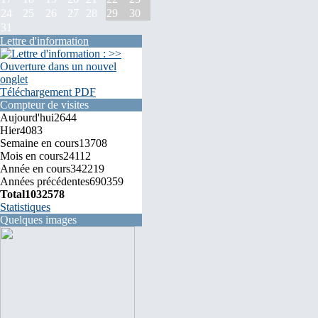
24
25
26
27
28
29
30
31
Lettre d'information
Téléchargement PDF
Compteur de visites
Aujourd'hui
2644
Hier
4083
Semaine en cours
13708
Mois en cours
24112
Année en cours
342219
Années précédentes
690359
Total
1032578
Statistiques
Quelques images