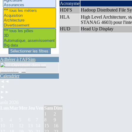
Acronyme
HDFS
Hadoop Distributed File S
HLA
High Level Architecture, st
STANAG 4603) pour l'intero
HUD
Head Up Display
Adhérer à l'AFSim
Calendrier
◄◄
◄
►►
►
août 2026
Lun
Mar
Mer
Jeu
Ven
Sam
Dim
1
2
3
4
5
6
7
8
9
10
11
12
13
14
15
16
17
18
19
20
21
22
23