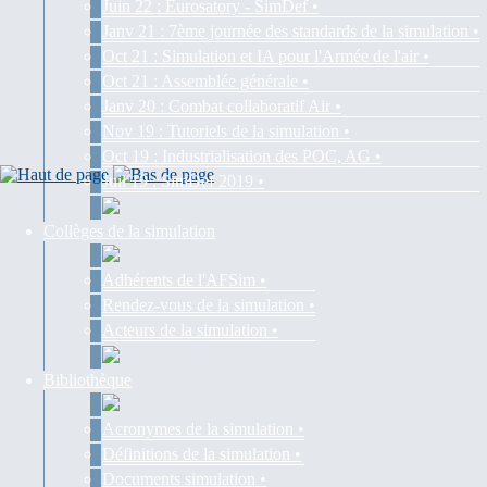
Juin 22 : Eurosatory - SimDef •
Janv 21 : 7ème journée des standards de la simulation •
Oct 21 : Simulation et IA pour l'Armée de l'air •
Oct 21 : Assemblée générale •
Janv 20 : Combat collaboratif Air •
Nov 19 : Tutoriels de la simulation •
Oct 19 : Industrialisation des POC, AG •
Juil 19 : SimDef 2019 •
Collèges de la simulation
Adhérents de l'AFSim •
Rendez-vous de la simulation •
Acteurs de la simulation •
Bibliothèque
Acronymes de la simulation •
Définitions de la simulation •
Documents simulation •