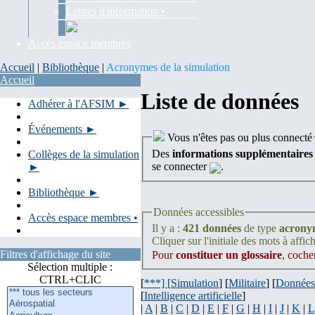
Lettres d'information •
Accès espace membres
Accueil
|
Bibliothèque
|
Acronymes de la simulation
Accueil
Liste de données
Adhérer à l'AFSIM ►
Événements ►
Vous n'êtes pas ou plus connecté
Des
informations supplémentaires
Collèges de la simulation
se connecter
.
►
Bibliothèque ►
Données accessibles
Accès espace membres •
Il y a :
421 données
de type
acrony
Cliquer sur l'initiale des mots à affich
Filtres d'affichage du site
Pour
constituer un glossaire
, coche
Sélection multiple :
CTRL+CLIC
[
***] [
Simulation
] [
Militaire
] [
Données
[
Intelligence artificielle
]
|
A
|
B
|
C
|
D
|
E
|
F
|
G
|
H
|
I
|
J
|
K
|
L