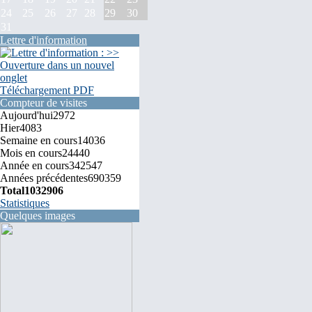
24
25
26
27
28
29
30
31
Lettre d'information
Téléchargement PDF
Compteur de visites
Aujourd'hui
2972
Hier
4083
Semaine en cours
14036
Mois en cours
24440
Année en cours
342547
Années précédentes
690359
Total
1032906
Statistiques
Quelques images