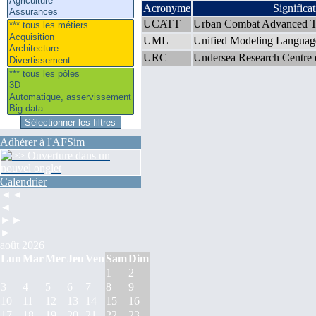
Acronyme
Significa
UCATT
Urban Combat Advanced Tr
UML
Unified Modeling Languag
URC
Undersea Research Centre e
Adhérer à l'AFSim
Calendrier
◄◄
◄
►►
►
août 2026
Lun
Mar
Mer
Jeu
Ven
Sam
Dim
1
2
3
4
5
6
7
8
9
10
11
12
13
14
15
16
17
18
19
20
21
22
23