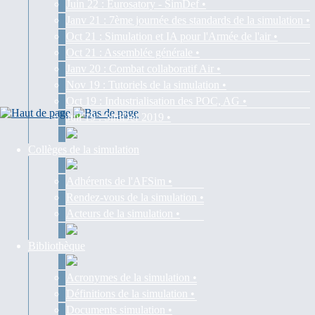
Juin 22 : Eurosatory - SimDef •
Janv 21 : 7ème journée des standards de la simulation •
Oct 21 : Simulation et IA pour l'Armée de l'air •
Oct 21 : Assemblée générale •
Janv 20 : Combat collaboratif Air •
Nov 19 : Tutoriels de la simulation •
Oct 19 : Industrialisation des POC, AG •
Juil 19 : SimDef 2019 •
Collèges de la simulation
Adhérents de l'AFSim •
Rendez-vous de la simulation •
Acteurs de la simulation •
Bibliothèque
Acronymes de la simulation •
Définitions de la simulation •
Documents simulation •