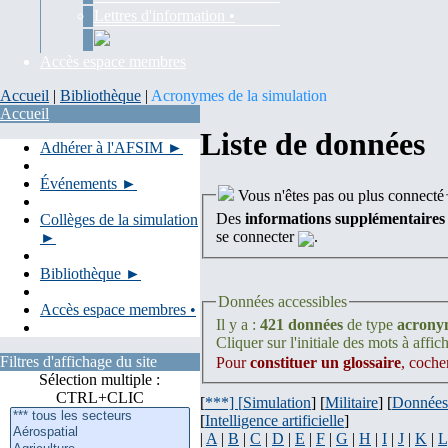
Lettres d'information •
Accès espace membres
Accueil
|
Bibliothèque
|
Acronymes de la simulation
Accueil
Liste de données
Adhérer à l'AFSIM ►
Événements ►
Vous n'êtes pas ou plus connecté
Des
informations supplémentaires
Collèges de la simulation
se connecter
.
►
Bibliothèque ►
Données accessibles
Accès espace membres •
Il y a :
421 données
de type
acrony
Cliquer sur l'initiale des mots à affich
Filtres d'affichage du site
Pour
constituer un glossaire
, coche
Sélection multiple :
CTRL+CLIC
[
***] [
Simulation
] [
Militaire
] [
Données
[
Intelligence artificielle
]
|
A
|
B
|
C
|
D
|
E
|
F
|
G
|
H
|
I
|
J
|
K
|
L