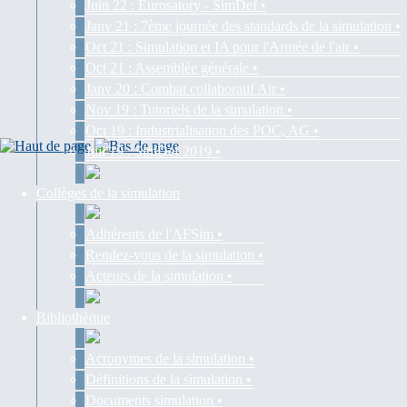
Juin 22 : Eurosatory - SimDef •
Janv 21 : 7ème journée des standards de la simulation •
Oct 21 : Simulation et IA pour l'Armée de l'air •
Oct 21 : Assemblée générale •
Janv 20 : Combat collaboratif Air •
Nov 19 : Tutoriels de la simulation •
Oct 19 : Industrialisation des POC, AG •
Juil 19 : SimDef 2019 •
Collèges de la simulation
Adhérents de l'AFSim •
Rendez-vous de la simulation •
Acteurs de la simulation •
Bibliothèque
Acronymes de la simulation •
Définitions de la simulation •
Documents simulation •