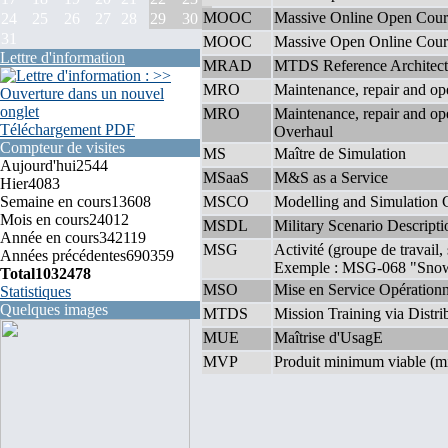
MOOC
Massive Online Open Cour
24
25
26
27
28
29
30
31
MOOC
Massive Open Online Cour
Lettre d'information
MRAD
MTDS Reference Architect
MRO
Maintenance, repair and op
MRO
Maintenance, repair and op
Téléchargement PDF
Overhaul
Compteur de visites
MS
Maître de Simulation
Aujourd'hui
2544
MSaaS
M&S as a Service
Hier
4083
Semaine en cours
13608
MSCO
Modelling and Simulation 
Mois en cours
24012
MSDL
Military Scenario Descript
Année en cours
342119
MSG
Activité (groupe de travail
Années précédentes
690359
Exemple : MSG-068 "Sno
Total
1032478
MSO
Mise en Service Opérationn
Statistiques
Quelques images
MTDS
Mission Training via Distri
MUE
Maîtrise d'UsagE
MVP
Produit minimum viable (m