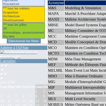
Acronyme
M&S
Modelling & Simulation
MAPA
Marché A Procédure Adapt
MASD
Maîtrise Architecture Syst
MBSE
Model Based Systems Engi
MC
Military Committee de l'
MCC
Maritime Component Com
MCD
Modèle Conceptuel de Don
Adhérer à l'AFSim
MCO
Maintien en Condition Opér
MCTO
Maintien en Condition Tec
MDM
Méta Data Management
Calendrier
MEF
Méthode des Éléments Fini
◄◄
◄
MELMIL
Main Event List Main Incid
►►
MHO
Mise à Hauteur Ordinaire
►
MIG
Module d'Interopérabilité 
août 2026
Lun
Mar
Mer
Jeu
Ven
Sam
Dim
MIP
Multilateral Interoperabili
1
2
MIS
Management Information S
3
4
5
6
7
8
9
MLS
Multi Level Security
10
11
12
13
14
15
16
MOBIUS
Métier Opérateur Basé sur 
17
18
19
20
21
22
23