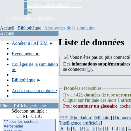
Lettres d'information •
Accès espace membres
Accueil
|
Bibliothèque
|
Acronymes de la simulation
Accueil
Liste de données
Adhérer à l'AFSIM ►
Événements ►
Vous n'êtes pas ou plus connecté
Des
informations supplémentaires
Collèges de la simulation
se connecter
.
►
Bibliothèque ►
Données accessibles
Accès espace membres •
Il y a :
421 données
de type
acrony
Cliquer sur l'initiale des mots à affich
Filtres d'affichage du site
Pour
constituer un glossaire
, coche
Sélection multiple :
CTRL+CLIC
[
***] [
Simulation
] [
Militaire
] [
Données
[
Intelligence artificielle
]
|
A
|
B
|
C
|
D
|
E
|
F
|
G
|
H
|
I
|
J
|
K
|
L