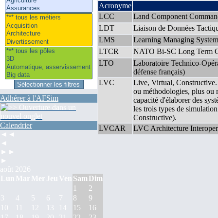
Acronyme
LCC
Land Component Comman
LDT
Liaison de Données Tactiqu
LMS
Learning Managing Syste
LTCR
NATO Bi-SC Long Term Ca
LTO
Laboratoire Technico-Opérat
défense français)
LVC
Live, Virtual, Constructive.
ou méthodologies, plus ou mo
Adhérer à l'AFSim
capacité d'élaborer des sys
les trois types de simulation
Constructive).
Calendrier
LVCAR
LVC Architecture Interoper
◄◄
◄
►►
►
août 2026
Lun
Mar
Mer
Jeu
Ven
Sam
Dim
1
2
3
4
5
6
7
8
9
10
11
12
13
14
15
16
17
18
19
20
21
22
23