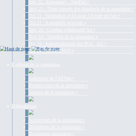
Juin 22 : Eurosatory - SimDef •
Janv 21 : 7ème journée des standards de la simulation •
Oct 21 : Simulation et IA pour l'Armée de l'air •
Oct 21 : Assemblée générale •
Janv 20 : Combat collaboratif Air •
Nov 19 : Tutoriels de la simulation •
Oct 19 : Industrialisation des POC, AG •
Juil 19 : SimDef 2019 •
Collèges de la simulation
Adhérents de l'AFSim •
Rendez-vous de la simulation •
Acteurs de la simulation •
Bibliothèque
Acronymes de la simulation •
Définitions de la simulation •
Documents simulation •