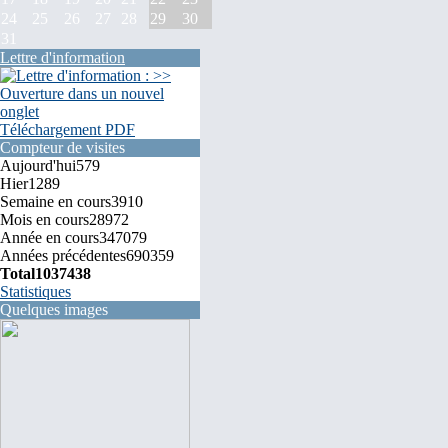
24
25
26
27
28
29
30
31
Lettre d'information
Téléchargement PDF
Compteur de visites
Aujourd'hui
579
Hier
1289
Semaine en cours
3910
Mois en cours
28972
Année en cours
347079
Années précédentes
690359
Total
1037438
Statistiques
Quelques images