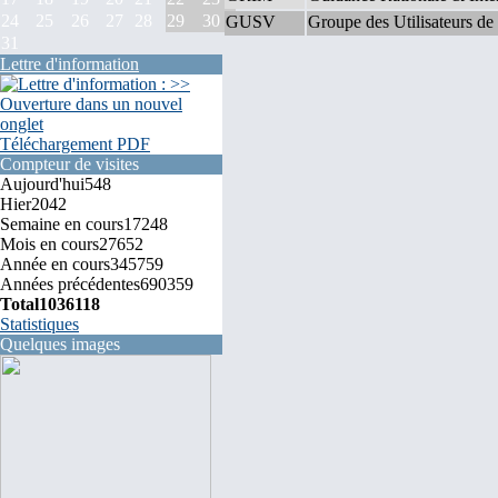
24
25
26
27
28
29
30
GUSV
Groupe des Utilisateurs de
31
Lettre d'information
Téléchargement PDF
Compteur de visites
Aujourd'hui
548
Hier
2042
Semaine en cours
17248
Mois en cours
27652
Année en cours
345759
Années précédentes
690359
Total
1036118
Statistiques
Quelques images