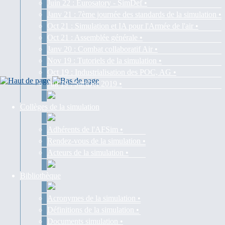
Juin 22 : Eurosatory - SimDef •
Janv 21 : 7ème journée des standards de la simulation •
Oct 21 : Simulation et IA pour l'Armée de l'air •
Oct 21 : Assemblée générale •
Janv 20 : Combat collaboratif Air •
Nov 19 : Tutoriels de la simulation •
Oct 19 : Industrialisation des POC, AG •
Juil 19 : SimDef 2019 •
Collèges de la simulation
Adhérents de l'AFSim •
Rendez-vous de la simulation •
Acteurs de la simulation •
Bibliothèque
Acronymes de la simulation •
Définitions de la simulation •
Documents simulation •