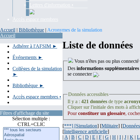
Lettres d'information •
Accès espace membres
Accueil
|
Bibliothèque
|
Acronymes de la simulation
Accueil
Liste de données
Adhérer à l'AFSIM ►
Événements ►
Vous n'êtes pas ou plus connecté
Des
informations supplémentaires
Collèges de la simulation
se connecter
.
►
Bibliothèque ►
Données accessibles
Accès espace membres •
Il y a :
421 données
de type
acrony
Cliquer sur l'initiale des mots à affich
Filtres d'affichage du site
Pour
constituer un glossaire
, coche
Sélection multiple :
CTRL+CLIC
[
***] [
Simulation
] [
Militaire
] [
Données
[
Intelligence artificielle
]
|
A
|
B
|
C
|
D
|
E
|
F
|
G
|
H
|
I
|
J
|
K
|
L