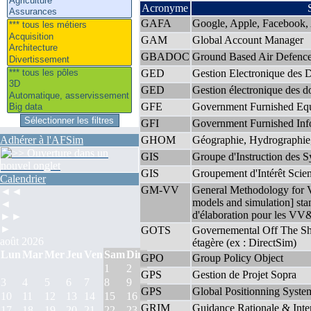
Acronyme
GAFA
Google, Apple, Facebook
GAM
Global Account Manager
GBADOC
Ground Based Air Defence
GED
Gestion Electronique des
GED
Gestion électronique des 
GFE
Government Furnished Eq
GFI
Government Furnished Inf
Adhérer à l'AFSim
GHOM
Géographie, Hydrographie
GIS
Groupe d'Instruction des 
GIS
Groupement d'Intérêt Scien
Calendrier
GM-VV
General Methodology for Ve
◄◄
models and simulation] stan
◄
d'élaboration pour les V
►►
►
GOTS
Governemental Off The She
août 2026
étagère (ex : DirectSim)
Lun
Mar
Mer
Jeu
Ven
Sam
Dim
GPO
Group Policy Object
1
2
GPS
Gestion de Projet Sopra
3
4
5
6
7
8
9
GPS
Global Positionning Syste
10
11
12
13
14
15
16
GRIM
Guidance Rationale & Inter
17
18
19
20
21
22
23