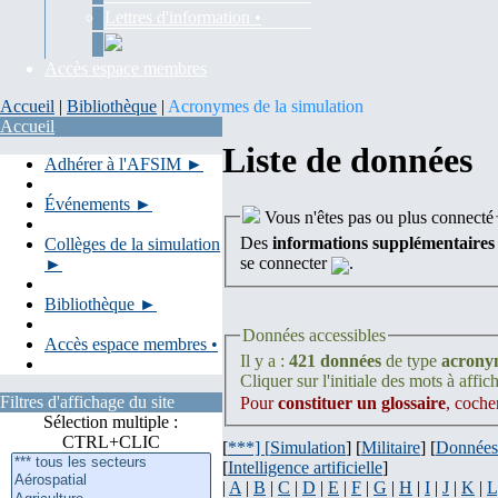
Lettres d'information •
Accès espace membres
Accueil
|
Bibliothèque
|
Acronymes de la simulation
Accueil
Liste de données
Adhérer à l'AFSIM ►
Événements ►
Vous n'êtes pas ou plus connecté
Des
informations supplémentaires
Collèges de la simulation
se connecter
.
►
Bibliothèque ►
Données accessibles
Accès espace membres •
Il y a :
421 données
de type
acrony
Cliquer sur l'initiale des mots à affich
Filtres d'affichage du site
Pour
constituer un glossaire
, coche
Sélection multiple :
CTRL+CLIC
[
***] [
Simulation
] [
Militaire
] [
Données
[
Intelligence artificielle
]
|
A
|
B
|
C
|
D
|
E
|
F
|
G
|
H
|
I
|
J
|
K
|
L