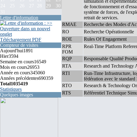
simulation et expérimentati
24
25
26
27
28
29
30
de fonctionnement et d'essa
31
système de forces, de l'exp
Lettre d'information
retrait de services.
RMAE
Recherche des Modes d'Acti
RO
Recherche Opérationnelle
ROE
Rules Of Engagement
Téléchargement PDF
Compteur de visites
RPR
Real-Time Platform Refere
Aujourd'hui
1891
FOM
Hier
3594
RQP
Responsable Qualité Produ
Semaine en cours
16549
RTA
Research and Technology 
Mois en cours
26953
Année en cours
345060
RTI
Run-Time Infrastructure, lo
Années précédentes
690359
fédération avec le standar
Total
1035419
RTO
Research & Technology Org
Statistiques
RTS
Référentiel Technique Simu
Quelques images