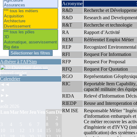
Acronyme
R&D
Recherche et Développeme
R&D
Research and Development
R&T
Recherche et technologie
RA
Rapport d’Activité
REM
Référentiel Emploi Métier
REP
Recognized Environmental 
RFI
Request For Information
Adhérer à l'AFSim
RFP
Request For Proposal
RFQ
Request For Quotation
RGO
Représentation Géophysiqu
Calendrier
RIC
Reportable Item Capability,
◄◄
capacité militaire des équi
◄
►►
RIDA
Relevé d'Information Décis
►
RIEDP
Reuse and Interoperation o
août 2026
RM ISE
Responsable Métier "Ingéni
Lun
Mar
Mer
Jeu
Ven
Sam
Dim
d'information embarqués et 
1
2
Ce métier recouvre les activ
3
4
5
6
7
8
9
d'ingénierie et d'IVVQ (inté
10
11
12
13
14
15
16
qualification) des système
17
18
19
20
21
22
23