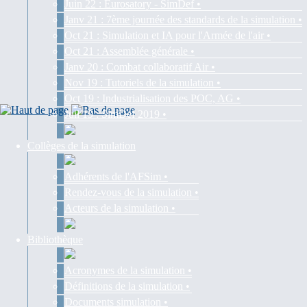
Juin 22 : Eurosatory - SimDef •
Janv 21 : 7ème journée des standards de la simulation •
Oct 21 : Simulation et IA pour l'Armée de l'air •
Oct 21 : Assemblée générale •
Janv 20 : Combat collaboratif Air •
Nov 19 : Tutoriels de la simulation •
Oct 19 : Industrialisation des POC, AG •
Juil 19 : SimDef 2019 •
Collèges de la simulation
Adhérents de l'AFSim •
Rendez-vous de la simulation •
Acteurs de la simulation •
Bibliothèque
Acronymes de la simulation •
Définitions de la simulation •
Documents simulation •