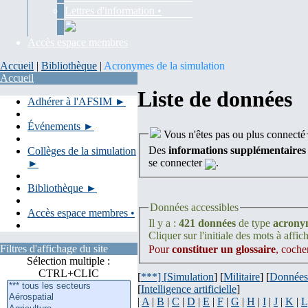
Lettres d'information •
Accès espace membres
Accueil
|
Bibliothèque
|
Acronymes de la simulation
Accueil
Liste de données
Adhérer à l'AFSIM ►
Événements ►
Vous n'êtes pas ou plus connecté
Des
informations supplémentaires
Collèges de la simulation
se connecter
.
►
Bibliothèque ►
Données accessibles
Accès espace membres •
Il y a :
421 données
de type
acrony
Cliquer sur l'initiale des mots à affich
Filtres d'affichage du site
Pour
constituer un glossaire
, coche
Sélection multiple :
CTRL+CLIC
[
***] [
Simulation
] [
Militaire
] [
Données
[
Intelligence artificielle
]
|
A
|
B
|
C
|
D
|
E
|
F
|
G
|
H
|
I
|
J
|
K
|
L