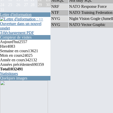
NoSQL
Not only SQL
24
25
26
27
28
29
30
NRF
NATO Response Force
31
NTF
NATO Training Federation
Lettre d'information
NVG
Night Vision Gogle (Jumell
NVG
NATO Vector Graphic
Téléchargement PDF
Compteur de visites
Aujourd'hui
2557
Hier
4083
Semaine en cours
13621
Mois en cours
24025
Année en cours
342132
Années précédentes
690359
Total
1032491
Statistiques
Quelques images