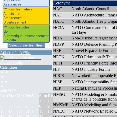
Acronyme
NAC
North Atlantic Council
NAF
NATO Architecture Frame
NATO
North Atlantic Treaty Orga
NC3A
NATO Command Control & 
La Haye
NDA
Non-Disclosure Agreement
NDPP
NATO Defence Planning P
NEF
Nouvel Espace de Formati
Adhérer à l'AFSim
NETN
NATO Education & Traini
NFFI
NATO Friendly Force Info
Calendrier
NIF
NATO Industry Forum
◄◄
NIRIS
Networked Interoperable Re
◄
►►
NISP
NATO Interoperability Stan
►
NLP
Natural Language Processi
août 2026
NMSG
NATO Modeling & Simulati
Lun
Mar
Mer
Jeu
Ven
Sam
Dim
charge de la politique te
1
2
NMSMP
NATO Modelling and Simul
3
4
5
6
7
8
9
NNEC
NATO Network Enabled Ca
10
11
12
13
14
15
16
17
18
19
20
21
22
23