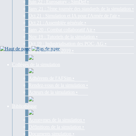
Juin 22 : Eurosatory - SimDef •
Janv 21 : 7ème journée des standards de la simulation •
Oct 21 : Simulation et IA pour l'Armée de l'air •
Oct 21 : Assemblée générale •
Janv 20 : Combat collaboratif Air •
Nov 19 : Tutoriels de la simulation •
Oct 19 : Industrialisation des POC, AG •
Juil 19 : SimDef 2019 •
Collèges de la simulation
Adhérents de l'AFSim •
Rendez-vous de la simulation •
Acteurs de la simulation •
Bibliothèque
Acronymes de la simulation •
Définitions de la simulation •
Documents simulation •