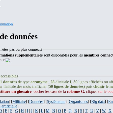
mulation
 de données
'êtes pas ou plus connecté
rmations supplémentaires
sont disponibles pour les
membres connect
cter
.
accessibles
1 données
de type
acronyme
;
28
d'initiale
I
,
50
lignes affichées ou af
r l'initiale des mots à afficher (
50 lignes de données
) puis
choisir le 
stituer un glossaire
, cocher les case de la
colonne G
, cliquer sur le b
lation
] [
Militaire
] [
Données
] [
Systémique
] [
Organismes
] [
Big data
] [
En
 artificielle
]
D
|
E
|
F
|
G
|
H
|
I
|
J
|
K
|
L
|
M
|
N
|
O
|
P
|
Q
|
R
|
S
|
T
|
U
|
V
|
W
|
X