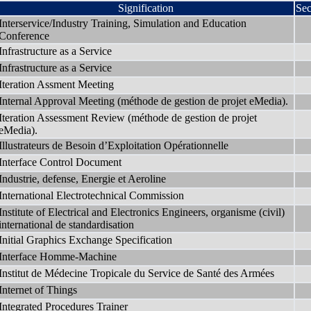
Signification
Sec
Interservice/Industry Training, Simulation and Education
Conference
Infrastructure as a Service
Infrastructure as a Service
Iteration Assment Meeting
Internal Approval Meeting (méthode de gestion de projet eMedia).
Iteration Assessment Review (méthode de gestion de projet
eMedia).
Illustrateurs de Besoin d’Exploitation Opérationnelle
Interface Control Document
Industrie, defense, Energie et Aeroline
International Electrotechnical Commission
Institute of Electrical and Electronics Engineers, organisme (civil)
international de standardisation
Initial Graphics Exchange Specification
Interface Homme-Machine
Institut de Médecine Tropicale du Service de Santé des Armées
Internet of Things
Integrated Procedures Trainer