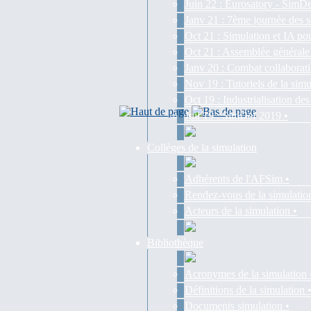
Juin 22 : Eurosatory - SimDe
Janv 21 : 7ème journée des s
Oct 21 : Simulation et IA pou
Oct 21 : Assemblée générale
Janv 20 : Combat collaborati
Nov 19 : Tutoriels de la simu
Oct 19 : Industrialisation d
Juil 19 : SimDef 2019 •
Collèges de la simulation
Adhérents de l'AFSim •
Rendez-vous de la simulatio
Acteurs de la simulation •
Bibliothèque
Acronymes de la simulation 
Définitions de la simulation 
Documents simulation •