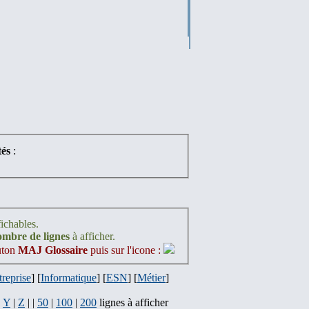
és
:
fichables.
nombre de lignes
à afficher.
outon
MAJ Glossaire
puis sur l'icone :
treprise
] [
Informatique
] [
ESN
] [
Métier
]
|
Y
|
Z
| |
50
|
100
|
200
lignes à afficher