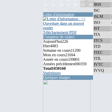
IRIS
24
25
26
27
28
29
30
31
ISC
Lettre d'information
iSLM
ISO
IST
Téléchargement PDF
ITA
Compteur de visites
ITCS
Aujourd'hui
226
Hier
4083
ITD
Semaine en cours
11290
ITEC
Mois en cours
21694
ITIL
Année en cours
339801
Années précédentes
690359
IVTC
Total
1030160
IVVQ
Statistiques
Quelques images