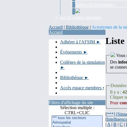
Lettres d'information •
Accès espace membres
Accueil
|
Bibliothèque
|
Acronymes de la si
Accueil
Liste
Adhérer à l'AFSIM ►
Événements ►
Vous n
Des
info
Collèges de la simulation
se conne
►
Bibliothèque ►
Données 
Accès espace membres •
Il y a :
42
Cliquer su
Filtres d'affichage du site
Pour
con
Sélection multiple :
CTRL+CLIC
[
***] [
Simu
[
Intelligence
|
A
|
B
|
C
|