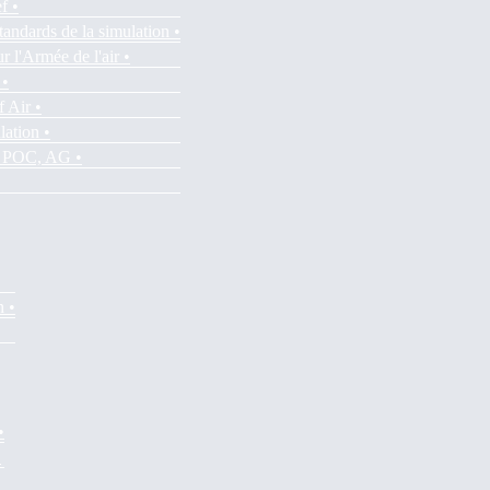
f •
tandards de la simulation •
r l'Armée de l'air •
 •
f Air •
lation •
es POC, AG •
n •
•
•