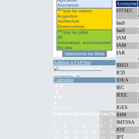
Acronyme
I/ITSEC
IaaS
IaaS
IAM
IAM
IAR
Adhérer à l'AFSim
IBEO
ICD
Calendrier
IDEA
◄◄
IEC
◄
IEEE
►►
►
IGES
août 2026
Lun
Mar
Mer
Jeu
Ven
Sam
Dim
IHM
1
2
IMTSSA
3
4
5
6
7
8
9
IOT
10
11
12
13
14
15
16
IPT
17
18
19
20
21
22
23