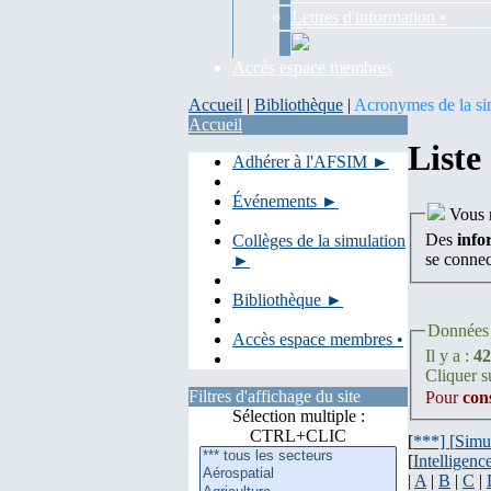
Lettres d'information •
Accès espace membres
Accueil
|
Bibliothèque
|
Acronymes de la si
Accueil
Liste
Adhérer à l'AFSIM ►
Événements ►
Vous n
Des
info
Collèges de la simulation
se conne
►
Bibliothèque ►
Données 
Accès espace membres •
Il y a :
42
Cliquer su
Filtres d'affichage du site
Pour
con
Sélection multiple :
CTRL+CLIC
[
***] [
Simu
[
Intelligence
|
A
|
B
|
C
|