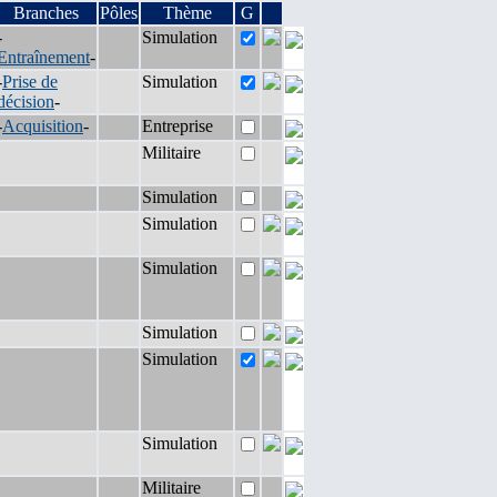
Branches
Pôles
Thème
G
-
Simulation
Entraînement
-
-
Prise de
Simulation
décision
-
-
Acquisition
-
Entreprise
Militaire
Simulation
Simulation
Simulation
Simulation
Simulation
Simulation
Militaire