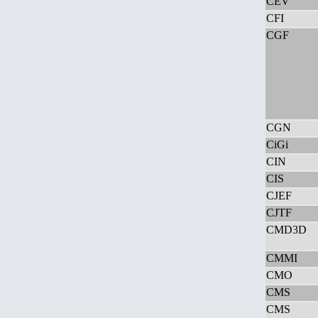
CEV
CFI
CGF
CGN
CiGi
CIN
CIS
CJEF
CJTF
CMD3D
CMMI
CMO
CMS
CMS