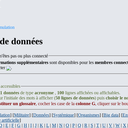
mulation
 de données
'êtes pas ou plus connecté
rmations supplémentaires
sont disponibles pour les
membres connect
cter
.
accessibles
1 données
de type
acronyme
,
100
lignes affichées ou affichables.
r l'initiale des mots à afficher (
50 lignes de données
) puis
choisir le 
stituer un glossaire
, cocher les case de la
colonne G
, cliquer sur le b
lation
] [
Militaire
] [
Données
] [
Systémique
] [
Organismes
] [
Big data
] [
En
 artificielle
]
D
|
E
|
F
|
G
|
H
|
I
|
J
|
K
|
L
|
M
|
N
|
O
|
P
|
Q
|
R
|
S
|
T
|
U
|
V
|
W
|
X