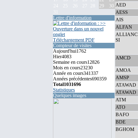
AED
24
25
26
27
28
29
30
31
AESS
Lettre d'information
AIS
ALFAN
ALLIANC
Téléchargement PDF
SI
Compteur de visites
Aujourd'hui
1762
Hier
4083
AMCD
Semaine en cours
12826
Mois en cours
23230
AMOA
Année en cours
341337
AMSP
Années précédentes
690359
Total
1031696
ATAWAD
Statistiques
ATAWAD
Quelques images
ATM
ATO
BAFO
BDE
BGHOM