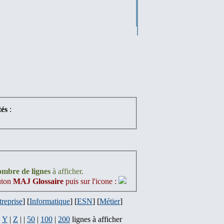
és
:
nombre de lignes
à afficher.
outon
MAJ Glossaire
puis sur l'icone :
treprise
] [
Informatique
] [
ESN
] [
Métier
]
|
Y
|
Z
| |
50
|
100
|
200
lignes à afficher