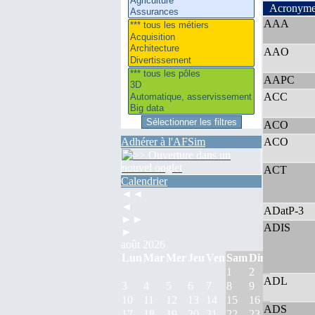
Acronym
AAA
AAO
AAPC
ACC
ACO
Adhérer à l'AFSim
ACO
ACT
Calendrier
◄◄
◄
ADatP-3
►►
ADIS
►
août 2026
Lun
Mar
Mer
Jeu
Ven
Sam
Dim
1
2
ADL
3
4
5
6
7
8
9
10
11
12
13
14
15
16
ADS
17
18
19
20
21
22
23