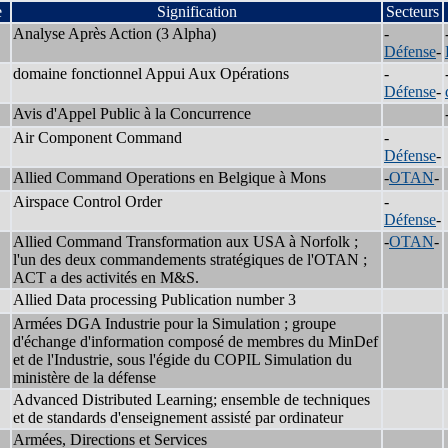
e
Signification
Secteurs
Analyse Après Action (3 Alpha)
-
Défense
-
domaine fonctionnel Appui Aux Opérations
-
Défense
-
Avis d'Appel Public à la Concurrence
Air Component Command
-
Défense
-
Allied Command Operations en Belgique à Mons
-
OTAN
-
Airspace Control Order
-
Défense
-
Allied Command Transformation aux USA à Norfolk ;
-
OTAN
-
l'un des deux commandements stratégiques de l'OTAN ;
ACT a des activités en M&S.
Allied Data processing Publication number 3
Armées DGA Industrie pour la Simulation ; groupe
d'échange d'information composé de membres du MinDef
et de l'Industrie, sous l'égide du COPIL Simulation du
ministère de la défense
Advanced Distributed Learning; ensemble de techniques
et de standards d'enseignement assisté par ordinateur
Armées, Directions et Services