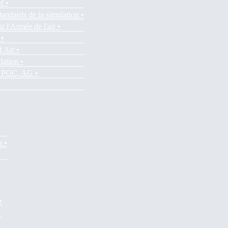
f •
tandards de la simulation •
r l'Armée de l'air •
 •
f Air •
lation •
es POC, AG •
n •
•
•