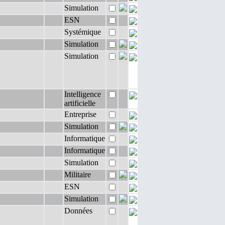
Simulation
ESN
Systémique
Simulation
Simulation
Intelligence
artificielle
Entreprise
Simulation
Informatique
Informatique
Simulation
Militaire
ESN
Simulation
Données