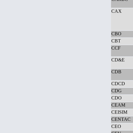
CAX
CBO
CBT
CCF
CD&E
CDB
CDCD
CDG
CDO
CEAM
CEISIM
CENTAC
CEO