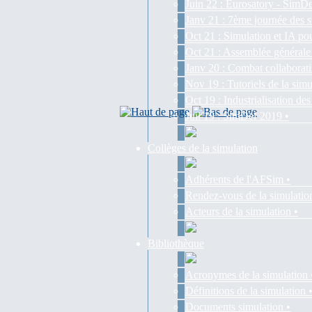
Juin 22 : Eurosatory - SimDe
Janv 21 : 7ème journée des s
Oct 21 : Simulation et IA pou
Oct 21 : Assemblée générale
Janv 20 : Combat collaborati
Nov 19 : Tutoriels de la simu
Oct 19 : Industrialisation d
Juil 19 : SimDef 2019 •
Collèges de la simulation
Adhérents de l'AFSim •
Rendez-vous de la simulatio
Acteurs de la simulation •
Bibliothèque
Acronymes de la simulation 
Définitions de la simulation 
Documents simulation •